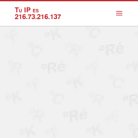
Tu IP es
216.73.216.137