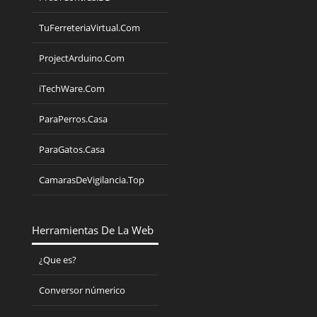
TuFerreteriaVirtual.Com
ProjectArduino.Com
iTechWare.Com
ParaPerros.Casa
ParaGatos.Casa
CamarasDeVigilancia.Top
Herramientas De La Web
¿Que es?
Conversor númerico