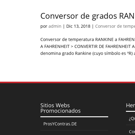
Conversor de grados RA
por
admin
|
Dic 13, 2018
|
Conversor de temp
Conversor de temperatura RANKINE a FAHREN
A FAHRENHEIT > CONVERTIR DE FAHRENHEIT A 
denomina grado Rankine (cuyo símbolo es ºR) a 
Sitios Webs
Her
Promocionados
¿Q
ProsYContras.DE
Co