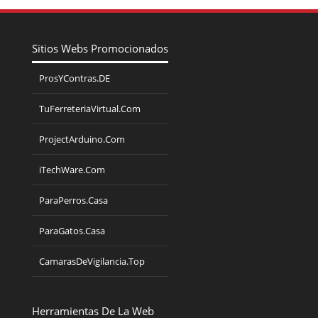
Sitios Webs Promocionados
ProsYContras.DE
TuFerreteriaVirtual.Com
ProjectArduino.Com
iTechWare.Com
ParaPerros.Casa
ParaGatos.Casa
CamarasDeVigilancia.Top
Herramientas De La Web