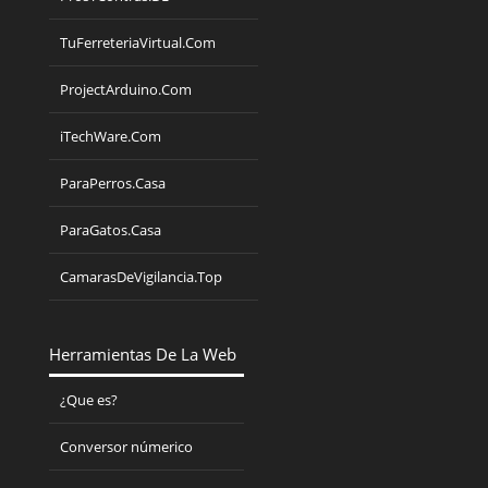
TuFerreteriaVirtual.Com
ProjectArduino.Com
iTechWare.Com
ParaPerros.Casa
ParaGatos.Casa
CamarasDeVigilancia.Top
Herramientas De La Web
¿Que es?
Conversor númerico