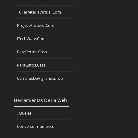
TuFerreteriaVirtual.Com
ProjectArduino.Com
iTechWare.Com
ParaPerros.Casa
ParaGatos.Casa
CamarasDeVigilancia.Top
Herramientas De La Web
¿Que es?
Conversor númerico