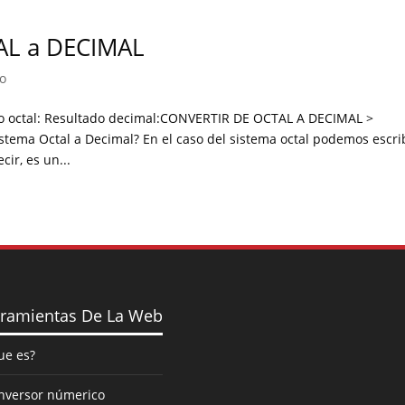
AL a DECIMAL
o
 octal: Resultado decimal:CONVERTIR DE OCTAL A DECIMAL >
ema Octal a Decimal? En el caso del sistema octal podemos escri
ir, es un...
ramientas De La Web
ue es?
nversor númerico